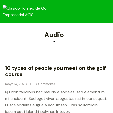
Audio
I
n
s
e
r
10 types of people you meet on the golf
t
course
A
u
mayo 14, 2020
0
Comments
d
Q Proin faucibus nec mauris a sodales, sed elementum
i
mi tincidunt. Sed eget viverra egestas nisi in consequat.
o
Fusce sodales augue a accumsan. Cras sollicitudin,
T
ipsum eget blandit pulvinar. Integer…