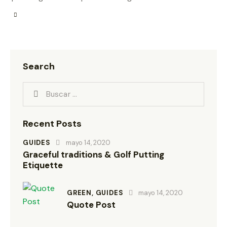
i
t
l
e
H
e
Search
r
e
Recent Posts
GUIDES
mayo 14, 2020
Graceful traditions & Golf Putting
Etiquette
GREEN,
GUIDES
mayo 14, 2020
Quote Post