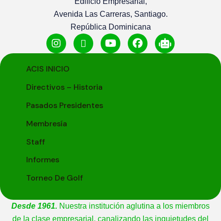
Edificio Empresarial,
Avenida Las Carreras, Santiago.
República Dominicana
ACIS INICIO
Directivos – Historia
Pasados Presidentes
Membresía
Staff
Informes
Torneo De Golf
Desde 1961.
Nuestra institución aglutina a los miembros
de la clase empresarial, canalizando las inquietudes del